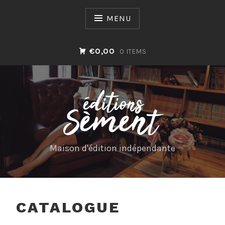
Skip
to
MENU
content
€0,00
0 ITEMS
Maison d'édition indépendante
CATALOGUE