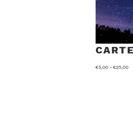
CARTE
€
5,00
–
€
25,00
Montant de la 
quantité
AJOU
de
Carte
UGS :
ND
Catégo
cadeau