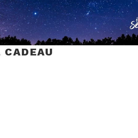
 CADEAU
carte-cadeau
TER AU PANIER
rie :
Carte cadeau
Étiquettes :
cadeau
,
carte
,
gift
,
livre
,
offrir